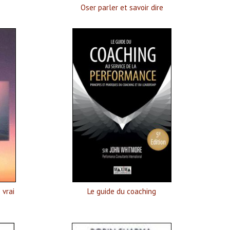
Oser parler et savoir dire
 vrai
Le guide du coaching