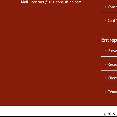
Mail : contact@zils-consulting.com
Coach
Conf
Entrep
Prése
Rése
Clien
Témo
© 2019 -