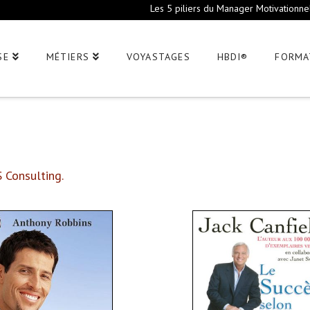
Les 5 piliers du Manager Motivationne
SE
MÉTIERS
VOYASTAGES
HBDI®
FORMA
 Consulting.