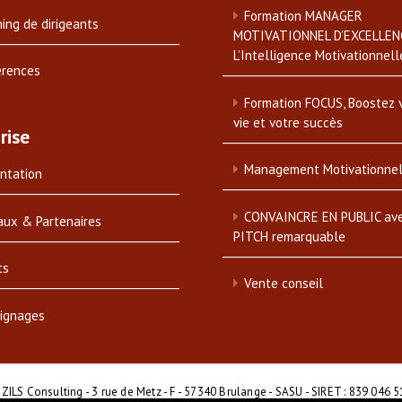
Formation MANAGER
ing de dirigeants
MOTIVATIONNEL D’EXCELLEN
L’Intelligence Motivationnell
érences
Formation FOCUS, Boostez 
vie et votre succès
rise
Management Motivationne
ntation
CONVAINCRE EN PUBLIC av
aux & Partenaires
PITCH remarquable
ts
Vente conseil
ignages
 ZILS Consulting - 3 rue de Metz - F - 57340 Brulange - SASU - SIRET : 839 046 