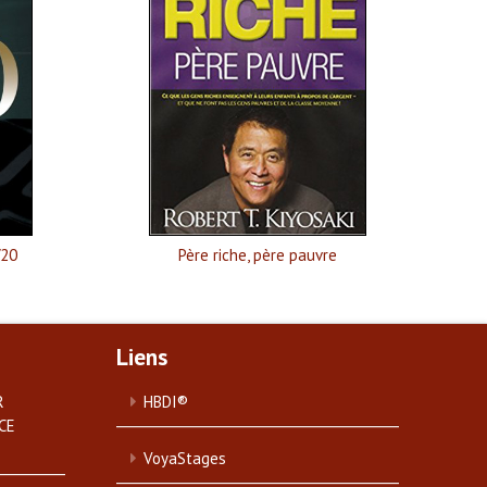
/20
Père riche, père pauvre
Liens
R
HBDI®
CE
VoyaStages