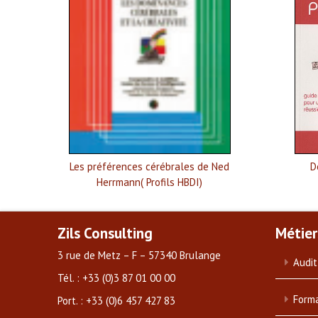
Les préférences cérébrales de Ned
D
Herrmann( Profils HBDI)
Zils Consulting
Métier
3 rue de Metz – F – 57340 Brulange
Audit
Tél. : +33 (0)3 87 01 00 00
Forma
Port. : +33 (0)6 457 427 83