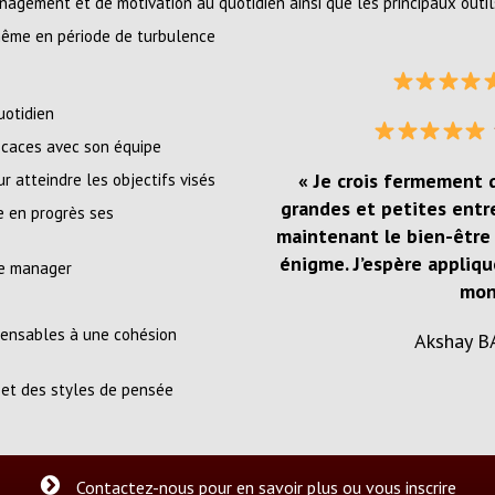
agement et de motivation au quotidien ainsi que les principaux outil
 même en période de turbulence
uotidien
ficaces avec son équipe
« Je crois fermement 
 atteindre les objectifs visés
grandes et petites entre
e en progrès ses
maintenant le bien-être 
énigme. J’espère appliqu
 de manager
mon 
spensables à une cohésion
Akshay B
 et des styles de pensée
Contactez-nous pour en savoir plus ou vous inscrire