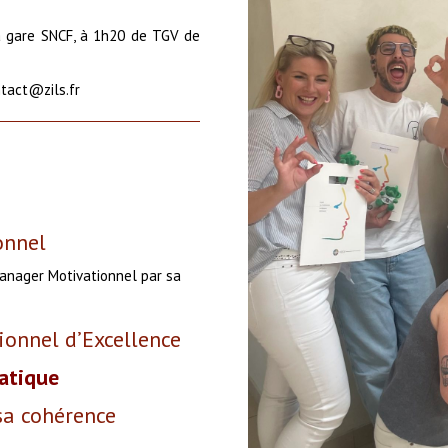
a gare SNCF, à 1h20 de TGV de
ntact@zils.fr
onnel
Manager Motivationnel par sa
onnel d’Excellence
ratique
sa cohérence