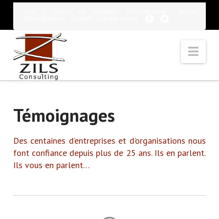
Les 5 piliers du Manager Motivationnel
Accueil
Bibliographie
Contact
Espace clients
Nav
Témoignages
Des centaines d’entreprises et d’organisations nous
font confiance depuis plus de 25 ans. Ils en parlent.
Ils vous en parlent…