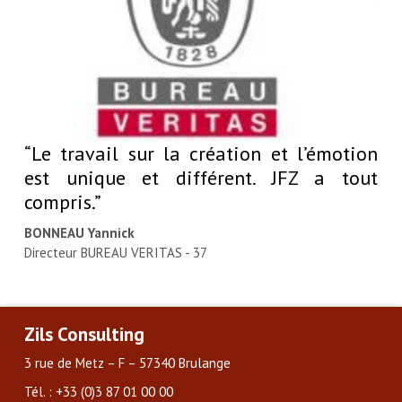
“Le travail sur la création et l’émotion
est unique et différent. JFZ a tout
compris.”
BONNEAU Yannick
Directeur BUREAU VERITAS - 37
Zils Consulting
3 rue de Metz – F – 57340 Brulange
Tél. : +33 (0)3 87 01 00 00