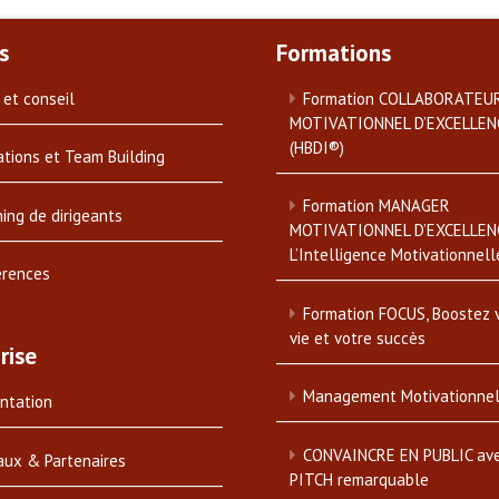
s
Formations
 et conseil
Formation COLLABORATEU
MOTIVATIONNEL D’EXCELLEN
(HBDI®)
tions et Team Building
Formation MANAGER
ing de dirigeants
MOTIVATIONNEL D’EXCELLEN
L’Intelligence Motivationnell
érences
Formation FOCUS, Boostez 
vie et votre succès
rise
Management Motivationne
ntation
CONVAINCRE EN PUBLIC av
aux & Partenaires
PITCH remarquable