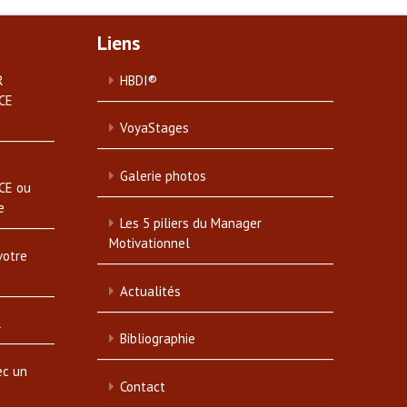
Liens
R
HBDI®
CE
VoyaStages
Galerie photos
CE ou
e
Les 5 piliers du Manager
Motivationnel
votre
Actualités
l
Bibliographie
ec un
Contact