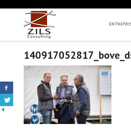
ENTREPRI
140917052817_bove_d