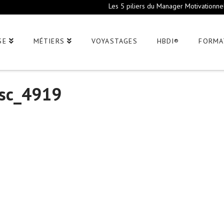
Les 5 piliers du Manager Motivationne
SE
MÉTIERS
VOYASTAGES
HBDI®
FORMA
sc_4919