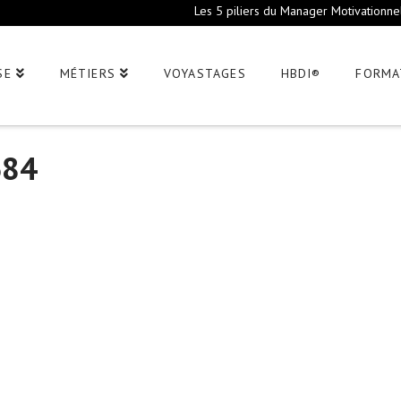
Les 5 piliers du Manager Motivationne
SE
MÉTIERS
VOYASTAGES
HBDI®
FORMA
684