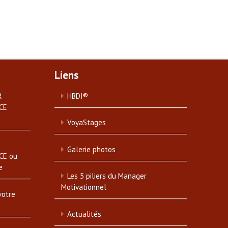
Liens
R
HBDI®
CE
VoyaStages
Galerie photos
CE ou
e
Les 5 piliers du Manager
Motivationnel
votre
Actualités