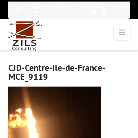
Les 5 piliers du Manager Motivationnel
Accueil
Bibliographie
Contact
Espace clients
Nav
CJD-Centre-Ile-de-France-
MCE_9119