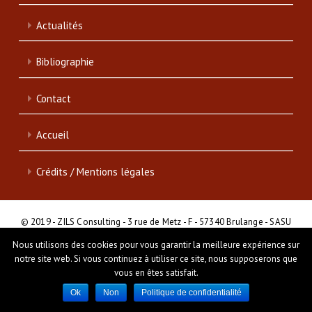
Actualités
Bibliographie
Contact
Accueil
Crédits / Mentions légales
© 2019 - ZILS Consulting - 3 rue de Metz - F - 57340 Brulange - SASU
- SIRET : 839 046 513 00017
Nous utilisons des cookies pour vous garantir la meilleure expérience sur
notre site web. Si vous continuez à utiliser ce site, nous supposerons que
Création et programmation de sites internet :
Déclic communication
vous en êtes satisfait.
Ok
Non
Politique de confidentialité
APPELEZ-NOUS
NOUS TROUVER