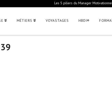
Les 5 piliers du Manager Motivationne
SE
MÉTIERS
VOYASTAGES
HBDI®
FORMA
739