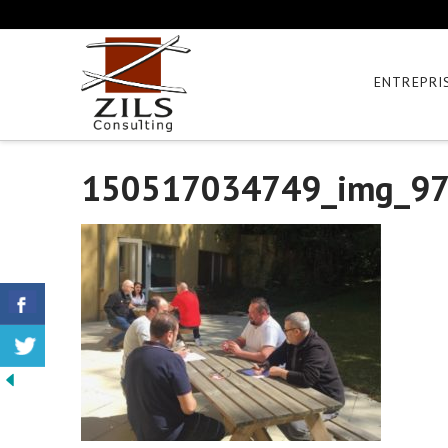
ENTREPRI
150517034749_img_9