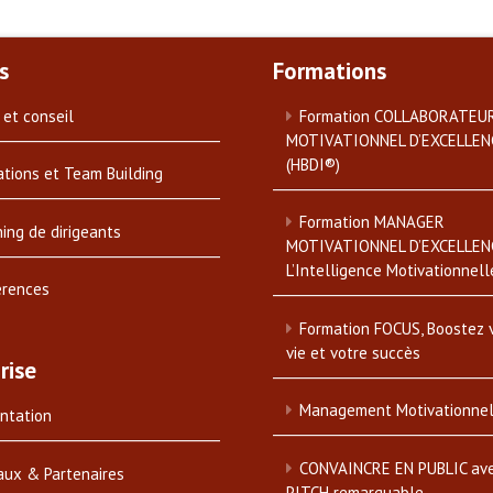
s
Formations
 et conseil
Formation COLLABORATEU
MOTIVATIONNEL D’EXCELLEN
(HBDI®)
tions et Team Building
Formation MANAGER
ing de dirigeants
MOTIVATIONNEL D’EXCELLEN
L’Intelligence Motivationnell
érences
Formation FOCUS, Boostez 
vie et votre succès
rise
Management Motivationne
ntation
CONVAINCRE EN PUBLIC av
aux & Partenaires
PITCH remarquable