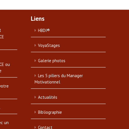
Liens
R
HBDI®
CE
VoyaStages
Galerie photos
CE ou
e
Les 5 piliers du Manager
Motivationnel
votre
Actualités
l
Bibliographie
ec un
Contact