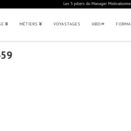
Les 5 piliers du Manager Motivationne
SE
MÉTIERS
VOYASTAGES
HBDI®
FORMA
459