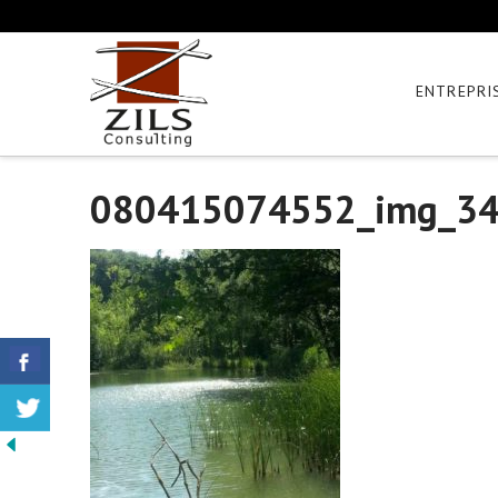
ENTREPRI
080415074552_img_3