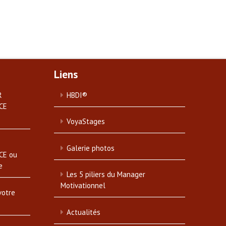
Liens
R
HBDI®
CE
VoyaStages
Galerie photos
CE ou
e
Les 5 piliers du Manager
Motivationnel
votre
Actualités