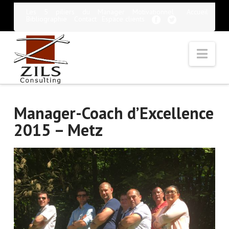
Les 5 piliers du Manager Motivationnel
Accueil
Bibliographie
Contact
Espace clients
Nav
Manager-Coach d’Excellence
2015 – Metz