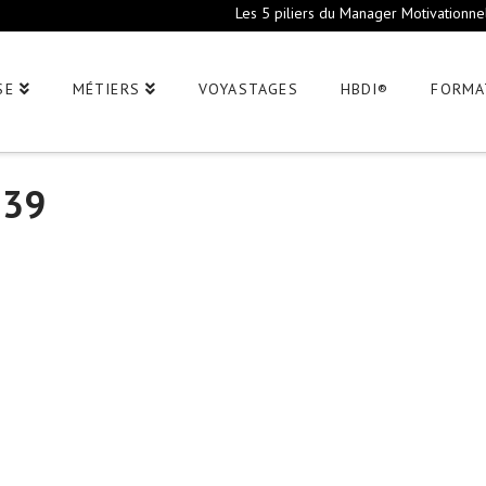
Les 5 piliers du Manager Motivationne
SE
MÉTIERS
VOYASTAGES
HBDI®
FORMA
839