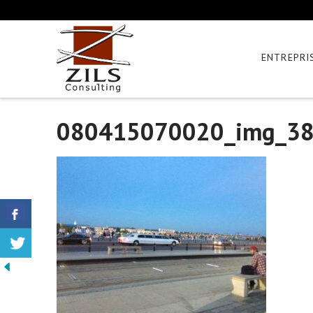
ENTREPRI
080415070020_img_3