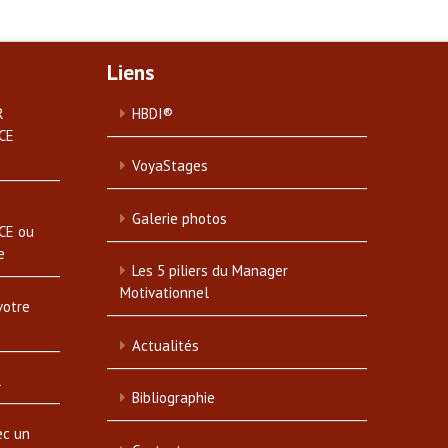
Liens
R
HBDI®
CE
VoyaStages
Galerie photos
CE ou
e
Les 5 piliers du Manager
Motivationnel
votre
Actualités
l
Bibliographie
ec un