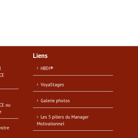
Liens
R
HBDI®
CE
VoyaStages
Galerie photos
CE ou
e
Les 5 piliers du Manager
Motivationnel
votre