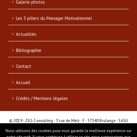
Galerie photos
Les 5 piliers du Manager Motivationnel
Actualités
Bibliographie
Contact
Accueil
Crédits / Mentions légales
© 2019 - ZILS Consulting - 3 rue de Metz - F - 57340 Brulange - SASU
- SIRET : 839 046 513 00017
Nous utilisons des cookies pour vous garantir la meilleure expérience sur
notre site web. Si vous continuez à utiliser ce site, nous supposerons que