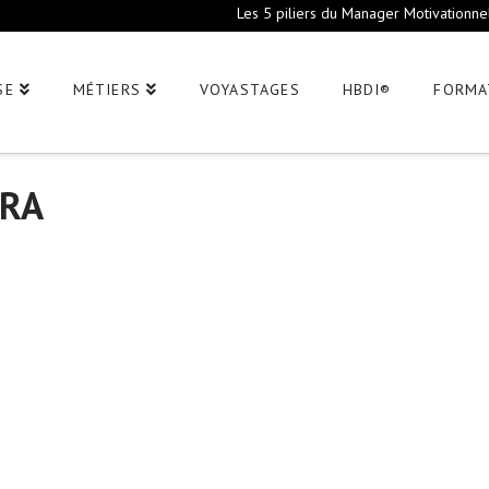
Les 5 piliers du Manager Motivationne
SE
MÉTIERS
VOYASTAGES
HBDI®
FORMA
ERA