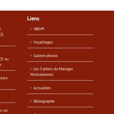
Liens
R
HBDI®
CE
VoyaStages
Galerie photos
CE ou
e
Les 5 piliers du Manager
Motivationnel
votre
Actualités
l
Bibliographie
ec un