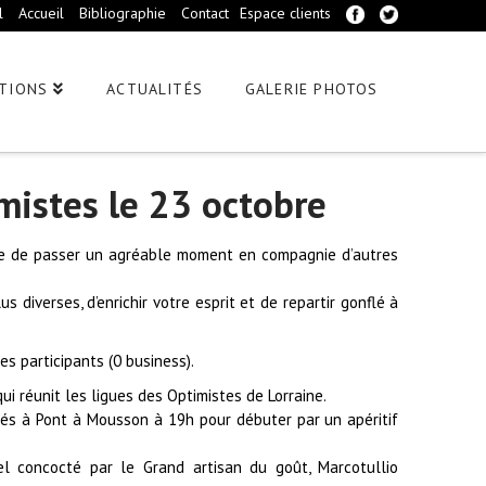
l
Accueil
Bibliographie
Contact
Espace clients
TIONS
ACTUALITÉS
GALERIE PHOTOS
mistes le 23 octobre
ce de passer un agréable moment en compagnie d’autres
s diverses, d’enrichir votre esprit et de repartir gonflé à
s participants (0 business).
ui réunit les ligues des Optimistes de Lorraine.
és à Pont à Mousson à 19h pour débuter par un apéritif
l concocté par le Grand artisan du goût, Marcotullio