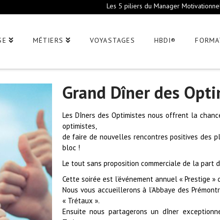
Les 5 piliers du Manager Motivationne
SE
MÉTIERS
VOYASTAGES
HBDI®
FORMA
Grand Dîner des Opti
Les Dîners des Optimistes nous offrent la chan
optimistes,
de faire de nouvelles rencontres positives des plu
bloc !
Le tout sans proposition commerciale de la part de
Cette soirée est l’événement annuel « Prestige » q
Nous vous accueillerons à l’Abbaye des Prémontr
« Trétaux ».
Ensuite nous partagerons un dîner exceptionne