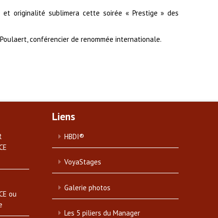
et originalité sublimera cette soirée « Prestige » des
l Poulaert, conférencier de renommée internationale.
Liens
R
HBDI®
CE
VoyaStages
Galerie photos
CE ou
e
Les 5 piliers du Manager