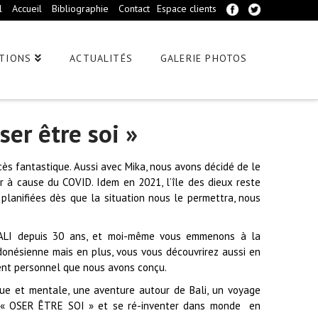
l
Accueil
Bibliographie
Contact
Espace clients
TIONS
ACTUALITÉS
GALERIE PHOTOS
er être soi »
cès fantastique. Aussi avec Mika, nous avons décidé de le
r à cause du COVID. Idem en 2021, l’île des dieux reste
lanifiées dès que la situation nous le permettra, nous
BALI depuis 30 ans, et moi-même vous emmenons à la
donésienne mais en plus, vous vous découvrirez aussi en
ent personnel que nous avons conçu.
ue et mentale, une aventure autour de Bali, un voyage
r « OSER ÊTRE SOI » et se ré-inventer dans monde en