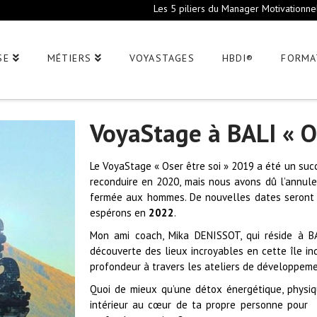
Les 5 piliers du Manager Motivationne
SE
MÉTIERS
VOYASTAGES
HBDI®
FORMA
VoyaStage à BALI « Os
Le VoyaStage « Oser être soi » 2019 a été un suc
reconduire en 2020, mais nous avons dû l’annule
fermée aux hommes. De nouvelles dates seront p
espérons en
2022
.
Mon ami coach, Mika DENISSOT, qui réside à 
découverte des lieux incroyables en cette île in
profondeur à travers les ateliers de développem
Quoi de mieux qu’une détox énergétique, physiq
intérieur au cœur de ta propre personne pou