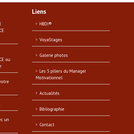
Liens
R
HBDI®
CE
VoyaStages
Galerie photos
CE ou
e
Les 5 piliers du Manager
Motivationnel
votre
Actualités
l
Bibliographie
ec un
Contact